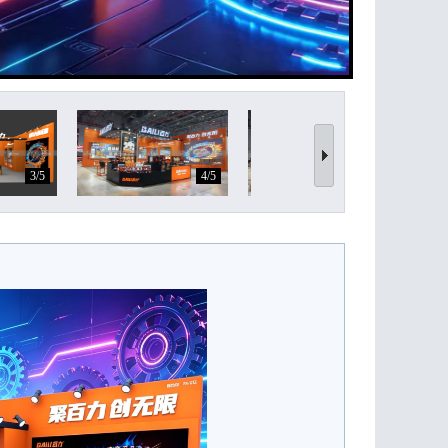
3/5
4/5
5/5